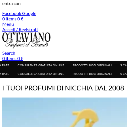
entra con
Facebook
Google
0
items
0
€
Menu
Accedi / Registrati
Search
0
items
0
€
LENZA GRATUITA ONLINE
PRODOTTI 100% ORIGINALI
5 CAMPIONCINI IN OMAG
LENZA GRATUITA ONLINE
PRODOTTI 100% ORIGINALI
5 CAMPIONCINI IN OMAG
I TUOI PROFUMI DI NICCHIA DAL 2008