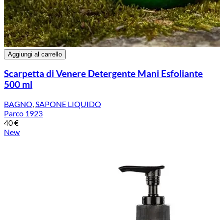
Aggiungi al carrello
Scarpetta di Venere Detergente Mani Esfoliante
500 ml
BAGNO
,
SAPONE LIQUIDO
Parco 1923
40
€
New